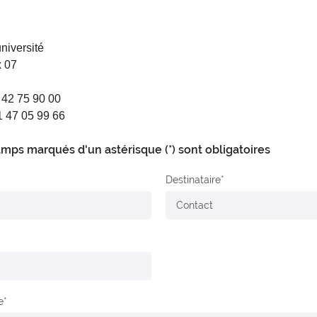
université
 07
1 42 75 90 00
1 47 05 99 66
mps marqués d'un astérisque (*) sont obligatoires
Destinataire
e