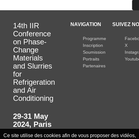
14th IIR
NAVIGATION
SUIVEZ NO
Conference
Programme
Faceb
on Phase-
Inscription
X
Change
Soumission
Instag
Materials
Portraits
Youtub
and Slurries
Partenaires
for
Refrigeration
and Air
Conditioning
29-31 May
2024
,
Paris
Ce site utilise des cookies afin de vous proposer des vidéos,