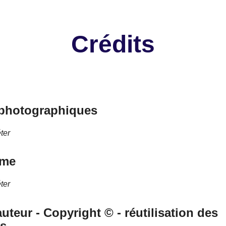
Crédits
 photographiques
ter
sme
ter
auteur - Copyright © - réutilisation des
s