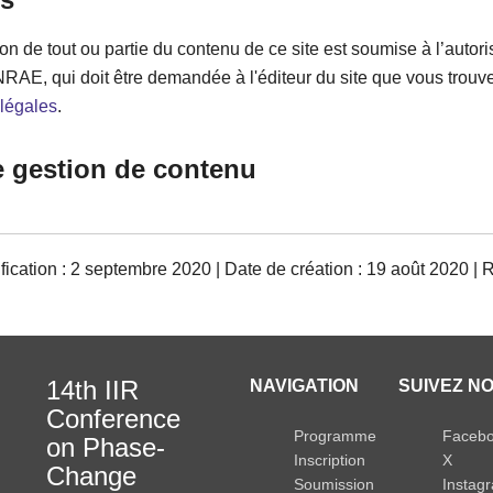
on de tout ou partie du contenu de ce site est soumise à l’autori
NRAE, qui doit être demandée à l'éditeur du site que vous trou
légales
.
e gestion de contenu
ication : 2 septembre 2020 | Date de création : 19 août 2020 | 
14th IIR
NAVIGATION
SUIVEZ NO
Conference
Programme
Faceb
on Phase-
Inscription
X
Change
Soumission
Instag